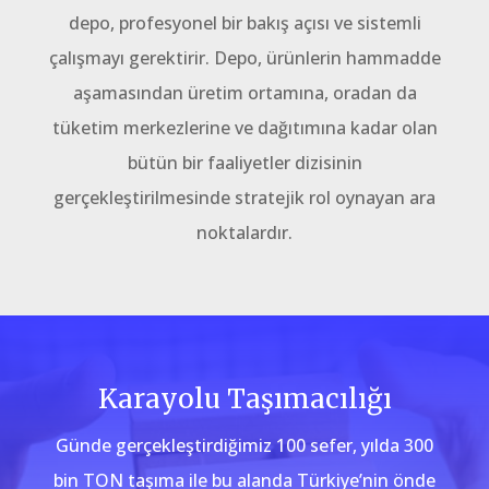
depo, profesyonel bir bakış açısı ve sistemli
çalışmayı gerektirir. Depo, ürünlerin hammadde
aşamasından üretim ortamına, oradan da
tüketim merkezlerine ve dağıtımına kadar olan
bütün bir faaliyetler dizisinin
gerçekleştirilmesinde stratejik rol oynayan ara
noktalardır.
Karayolu Taşımacılığı
Günde gerçekleştirdiğimiz 100 sefer, yılda 300
bin TON taşıma ile bu alanda Türkiye’nin önde