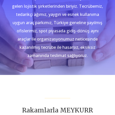
gelen lojistik şirketlerinden biriyiz. Tecrübemiz,
tedarikçi ağımız, yaygın ve esnek kullanıma
uygun araç parkımız, Türkiye geneline yayılmış
ofislerimiz, spot piyasada gidiş-dönüş aynı
araçlar ile organizasyonumuz neticesinde
kazanılmış tecrübe ile hasarsız, eksiksiz
zamanında teslimat sağlıyoruz.
Rakamlarla MEYKURR