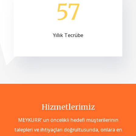
57
Yıllık Tecrübe
Hizmetlerimiz
MEYKURR’ un öncelikli hedefi müşterilerinin
talepleri ve ihtiyaçları doğrultusunda, onlara en